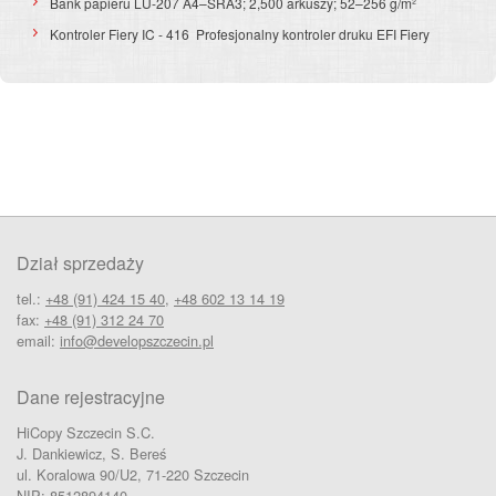
Bank papieru LU-207
A4–SRA3; 2,500 arkuszy; 52–256 g/m²
K
ontroler Fiery IC - 416
Profesjonalny kontroler druku EFI Fiery
Dział sprzedaży
tel.:
+48 (91) 424 15 40
,
+48 602 13 14 19
fax:
+48 (91) 312 24 70
email:
info@developszczecin.pl
Dane rejestracyjne
HiCopy Szczecin S.C.
J. Dankiewicz, S. Bereś
ul. Koralowa 90/U2, 71-220 Szczecin
NIP: 8512894140