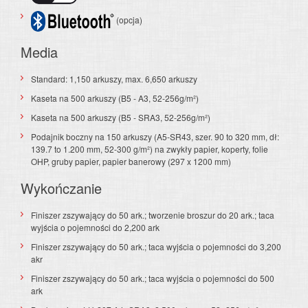
(opcja)
Media
Standard: 1,150 arkuszy, max. 6,650 arkuszy
Kaseta na 500 arkuszy (B5 - A3, 52-256g/m²)
Kaseta na 500 arkuszy (B5 - SRA3, 52-256g/m²)
Podajnik boczny na 150 arkuszy (A5-SR43, szer. 90 to 320 mm, dł:
139.7 to 1.200 mm, 52-300 g/m²) na zwykły papier, koperty, folie
OHP, gruby papier, papier banerowy (297 x 1200 mm)
Wykończanie
F
iniszer zszywający do 50 ark.; tworzenie broszur do 20 ark.; taca
wyjścia o pojemności do 2,200 ark
F
iniszer zszywający do 50 ark.; taca wyjścia o pojemności do 3,200
akr
F
iniszer zszywający do 50 ark.; taca wyjścia o pojemności do 500
ark