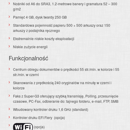
Nośniki od A6 do SRA3, 1.2-metrowe banery i gramatura 52 – 300
g/m2
Pamięć 4 GB, dysk twardy 250 GB
St
andardowa pojemność papieru 500 + 500 arkuszy oraz 150
arkuszy z podajnika ręcznego
Ekstremalnie niskie koszty eksploatacji
Niskie zużycie energii
Funkcjonalność
Centrum obiegu dokumentów o prędkości 55 str./min. w kolorze i 55
str./min. w czerni
Skanowania z prędkością 240 oryginałów na minutę w czerni i
kolorze
Faks z Super-G3 oferujący szybką transmisję, Polling, przesunięcie
czasowe, PC-Fax, odbieranie do: tajnego folderu, e-mail, FTP, SMB
Wbudowany kontroler druku 1,6 GHz (standard)
Kontroler druku EFI Fiery (opcja)
(opcja)